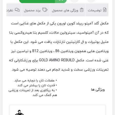
آمینو
گلد
توضیحات
ویژگی های محصول
برند محصول
نظرات (0)
کوین
لورون
پودری
مکمل گلد آمینو ریبلد کوین لورون یکی از مکمل های غذایی است
که در آن آمینواسید، سیترولین مالات، کلسیم بتا هیدروکسی بتا
متیل بوتیرات و ال کارنیتین تارتارات یافت می شود. این مکمل با
ویتامین هایی همچون ویتامین B6 ، ویتامین B12 و نیاسین نیز
غنی شده است. مکمل GOLD AMINO REBUILD برای ورزشکارانی که
تمرینات ورزشی سخت و شدید انجام می دهند توصیه می شود.
• عضلات تان را دوباره می سازد.
• قدرت تان را بیشتر می کند.
ویژگی ها
• به ریکاوری بعد از تمرینات ورزشی
هم کمک می کند.