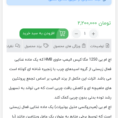
تومان
2,200,000
تعداد:
افزودن به سبد خرید
اچ
ام
توضیحات
ویژگی های محصول
برند محصول
نظرات (0)
بی
1250
مگا
اچ ام بی 1250 مگا کپس الیمپ حاوی HMB که یک ماده غذایی
کپس
فعال زیستی از گروه اسیدهای چرب با زنجیره شاخه ای کوتاه است
الیمپ
می باشد. اثرات این مکمل از برند الیمپ بر اساس تجمع پروتئین
های ماهیچه ای و کاهش بافت چربی است که می تواند به تسهیل
رشد توده بدنی بدون چربی کمک کند.
اچ ام بی (هیدروکسی متیل بوتیرات) یک ماده غذایی فعال زیستی
است که توسط برخی منابع به عنوان یک عامل ویتامین مانند (با