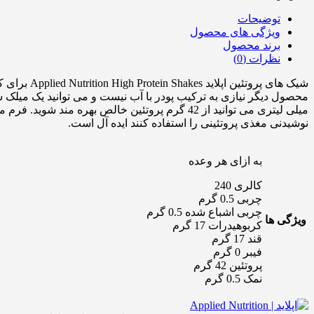
توضیحات
ویژگی های محصول
برند محصول
نظرات (0)
شیک های پ
میلی لیتری می توانید از 42 گرم پروتئین خالص ب
نوشیدنی مغذی پروتئینی را استفاده کنند ایده آل است.
به ازای هر وعده
کالری 240
چربی 0.5 گرم
چربی اشباع شده 0.5 گرم
ویژگی ها
کربوهیدرات 17 گرم
قند 17 گرم
فیبر 0 گرم
پروتئین 42 گرم
نمک 0.5 گرم