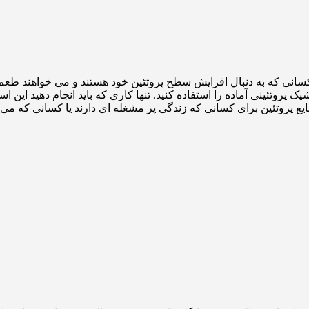
روتئین اپلاید Applied Nutrition High Protein Shakes برای کسانی که به دنبال افزایش سطح پروتئین
هره مند شوید. فرم مایع پروتئین برای کسانی که زندگی پر مشغله ای دارند یا کسا