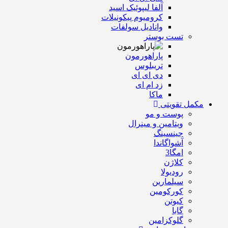
آلفا لیپوئیک اسید
کرومیوم پیکونیلات
وانادیل سولفات
تست بوستر
پاراهورمون
تریبلوس
دی ای ای
زد ام ای
ماکا
مکمل تقویتی
پوست و مو
ویتامین و مینرال
جینسینگ
آشواگاندا
امگا3
کلاژن
رودیولا
سیلمارین
کورکومین
کیوتن
گابا
گلوکزامین