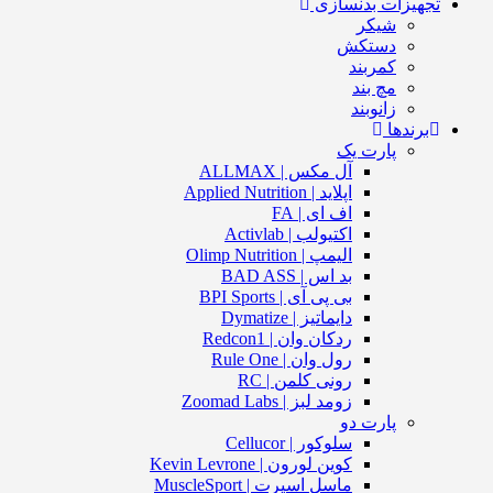
تجهیزات بدنسازی
شیکر
دستکش
کمربند
مچ بند
زانوبند
برندها
پارت یک
آل مکس | ALLMAX
اپلاید | Applied Nutrition
اف ای | FA
اکتیولب | Activlab
الیمپ | Olimp Nutrition
بد اس | BAD ASS
بی پی آی | BPI Sports
دایماتیز | Dymatize
ردکان وان | Redcon1
رول وان | Rule One
رونی کلمن | RC
زومد لبز | Zoomad Labs
پارت دو
سلوکور | Cellucor
کوین لورون | Kevin Levrone
ماسل اسپرت | MuscleSport