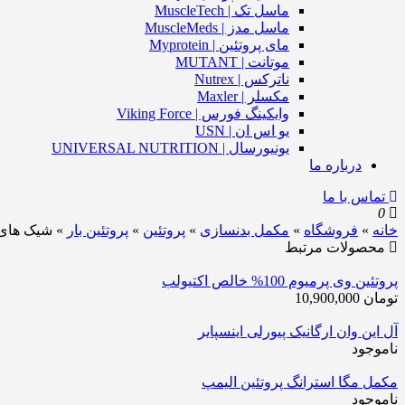
ماسل تک | MuscleTech
ماسل مدز | MuscleMeds
مای پروتئین | Myprotein
موتانت | MUTANT
ناترکس | Nutrex
مکسلر | Maxler
وایکینگ فورس | Viking Force
یو اس ان | USN
یونیورسال | UNIVERSAL NUTRITION
درباره ما
تماس با ما
0
خانه
»
فروشگاه
»
مکمل بدنسازی
»
پروتئین
»
پروتئین بار
»
شیک های پ
محصولات مرتبط
پروتئین وی پرمیوم 100% خالص اکتیولب
تومان
10,900,000
آل این وان ارگانیک پیورلی اینسپایر
ناموجود
مکمل مگا استرانگ پروتئین الیمپ
ناموجود