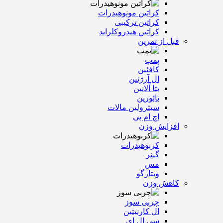
کراتین مونوهیدرات
کراتین ترکیبی
کراتین هیدروکلراید
قبل از تمرین
پمپ
کافئین
ال آرژنین
بتا آلانین
تاِئورین
سیترولین مالات
اچ ام بی
افزایش وزن
کربوهیدرات
گینر
مس
ویتارگو
کاهش وزن
چربی سوز
ال کارنیتین
سی ال ای