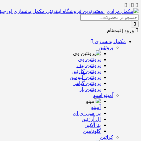
|
ورود | ثبت‌نام
مکمل بدنسازی
پروتئین
پروتئین وی
پروتئین بیف
پروتئین کازئین
پروتئین آلبومین
پروتئین گیاهی
پروتئین بار
آمینو اسید
آمینو
بی سی ای ای
ال آرژنین
بتا آلانین
گلوتامین
کراتین