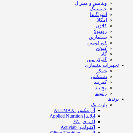
ویتامین و مینرال
جینسینگ
آشواگاندا
امگا3
کلاژن
رودیولا
سیلمارین
کورکومین
کیوتن
گابا
گلوکزامین
تجهیزات بدنسازی
شیکر
دستکش
کمربند
مچ بند
زانوبند
برندها
پارت یک
آل مکس | ALLMAX
اپلاید | Applied Nutrition
اف ای | FA
اکتیولب | Activlab
الیمپ | Olimp Nutrition