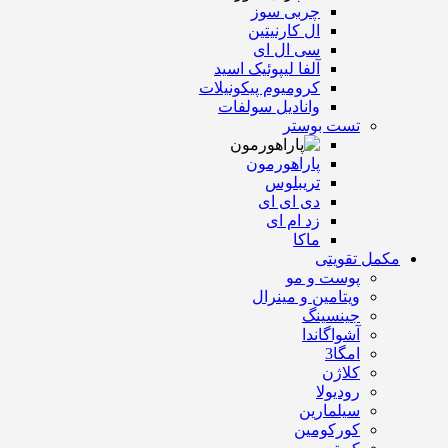
چربی سوز
ال کارنیتین
سی ال ای
آلفا لیپوئیک اسید
کرومیوم پیکونیلات
وانادیل سولفات
تست بوستر
پاراهورمون
تریبلوس
دی ای ای
زد ام ای
ماکا
مکمل تقویتی
پوست و مو
ویتامین و مینرال
جینسینگ
آشواگاندا
امگا3
کلاژن
رودیولا
سیلمارین
کورکومین