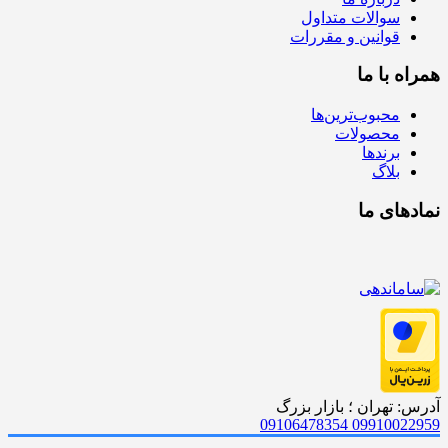
سوالات متداول
قوانین و مقررات
همراه با ما
محبوب‌ترین‌ها
محصولات
برندها
بلاگ
نمادهای ما
آدرس: تهران ؛ بازار بزرگ
09106478354
09910022959