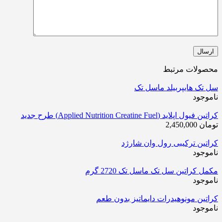
محصولات مرتبط
سل تک هایپربیلد ماسل تک
ناموجود
کراتین فیول اپلاید (Applied Nutrition Creatine Fuel) طرح جدید
تومان
2,450,000
کراتین ترکیبی رول وان شارژد
ناموجود
مکمل کراتین سل تک ماسل تک 2720 گرم
ناموجود
کراتین مونوهیدرات دایماتیز بدون طعم
ناموجود