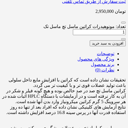
ثبت سفارش از طریق تماس تلفنی
تومان
2,950,000
تعداد: مونوهیدرات کراتین ماسل تچ ماسل تک
افزودن به سبد خرید
توضیحات
ویژگی های محصول
برند محصول
نظرات (0)
تحقیقات نشان داده است که کراتین با افزایش مایع داخل سلولی
باعث تولید عضلات قوی تر و با کیفیت تر می گردد.
کراتین ماسل تچ صد در صد خالص بوده و هیچ گونه فیلر و شکر در
آن به کار نرفته است و در آزمایشات با دستگاه HPLC اثبات شده در
هر سروینگ 5 گرم کراتین میکرونیاز وارد بدن آنها شده است.
نتایج آزمایش های کلینیکی نشان داده که افراد بعد از تنها ده روز
استفاده قدرت آنها در پرس سینه 16.8 درصد افزایش داشته است.
این مکمل از تخریب عضلات پیشگیری می کند و به رشد