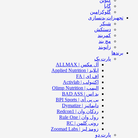
کیوتن
گابا
گلوکزامین
تجهیزات بدنسازی
شیکر
دستکش
کمربند
مچ بند
زانوبند
برندها
پارت یک
آل مکس | ALLMAX
اپلاید | Applied Nutrition
اف ای | FA
اکتیولب | Activlab
الیمپ | Olimp Nutrition
بد اس | BAD ASS
بی پی آی | BPI Sports
دایماتیز | Dymatize
ردکان وان | Redcon1
رول وان | Rule One
رونی کلمن | RC
زومد لبز | Zoomad Labs
پارت دو