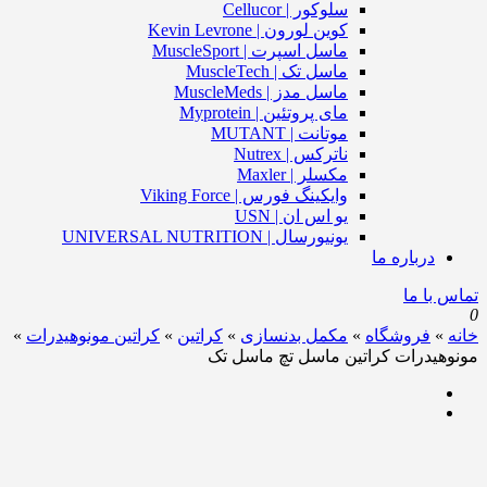
سلوکور | Cellucor
کوین لورون | Kevin Levrone
ماسل اسپرت | MuscleSport
ماسل تک | MuscleTech
ماسل مدز | MuscleMeds
مای پروتئین | Myprotein
موتانت | MUTANT
ناترکس | Nutrex
مکسلر | Maxler
وایکینگ فورس | Viking Force
یو اس ان | USN
یونیورسال | UNIVERSAL NUTRITION
درباره ما
تماس با ما
0
خانه
»
فروشگاه
»
مکمل بدنسازی
»
کراتین
»
کراتین مونوهیدرات
»
مونوهیدرات کراتین ماسل تچ ماسل تک