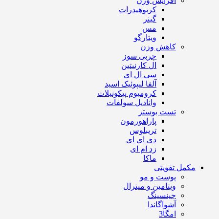
افزایش وزن
کربوهیدرات
گینر
مس
ویتارگو
کاهش وزن
چربی سوز
ال کارنیتین
سی ال ای
آلفا لیپوئیک اسید
کرومیوم پیکونیلات
وانادیل سولفات
تست بوستر
پاراهورمون
تریبلوس
دی ای ای
زد ام ای
ماکا
مکمل تقویتی
پوست و مو
ویتامین و مینرال
جینسینگ
آشواگاندا
امگا3