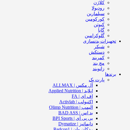
کلاژن
رودیولا
سیلمارین
کورکومین
کیوتن
گابا
گلوکزامین
تجهیزات بدنسازی
شیکر
دستکش
کمربند
مچ بند
زانوبند
برندها
پارت یک
آل مکس | ALLMAX
اپلاید | Applied Nutrition
اف ای | FA
اکتیولب | Activlab
الیمپ | Olimp Nutrition
بد اس | BAD ASS
بی پی آی | BPI Sports
دایماتیز | Dymatize
ردکان وان | Redcon1