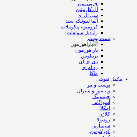
چربی سوز
ال کارنیتین
سی ال ای
آلفا لیپوئیک اسید
کرومیوم پیکونیلات
وانادیل سولفات
تست بوستر
پاراهورمون
تریبلوس
دی ای ای
زد ام ای
ماکا
مکمل تقویتی
پوست و مو
ویتامین و مینرال
جینسینگ
آشواگاندا
امگا3
کلاژن
رودیولا
سیلمارین
کورکومین