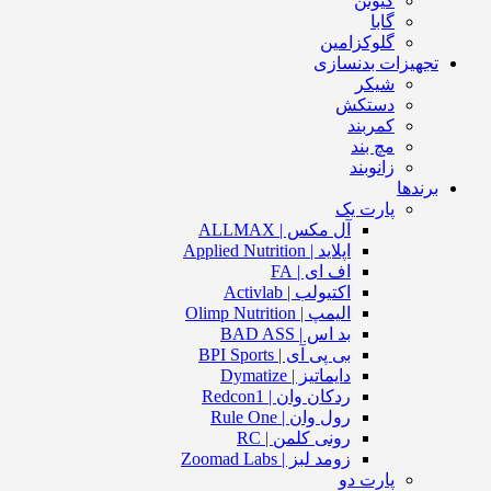
کیوتن
گابا
گلوکزامین
تجهیزات بدنسازی
شیکر
دستکش
کمربند
مچ بند
زانوبند
برندها
پارت یک
آل مکس | ALLMAX
اپلاید | Applied Nutrition
اف ای | FA
اکتیولب | Activlab
الیمپ | Olimp Nutrition
بد اس | BAD ASS
بی پی آی | BPI Sports
دایماتیز | Dymatize
ردکان وان | Redcon1
رول وان | Rule One
رونی کلمن | RC
زومد لبز | Zoomad Labs
پارت دو