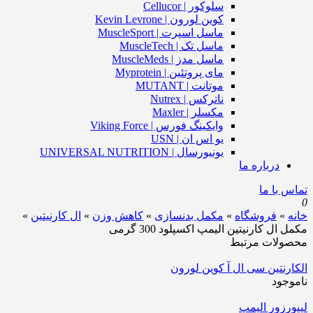
سلوکور | Cellucor
کوین لورون | Kevin Levrone
ماسل اسپرت | MuscleSport
ماسل تک | MuscleTech
ماسل مدز | MuscleMeds
مای پروتئین | Myprotein
موتانت | MUTANT
ناترکس | Nutrex
مکسلر | Maxler
وایکینگ فورس | Viking Force
یو اس ان | USN
یونیورسال | UNIVERSAL NUTRITION
درباره ما
تماس با ما
0
خانه
»
فروشگاه
»
مکمل بدنسازی
»
کاهش وزن
»
ال کارنیتین
»
مکمل ال کارنیتین الیمپ اکسپلود 300 گرمی
محصولات مرتبط
الکارنتین سی ال آ کوین لورون
ناموجود
لیپورزور الیمپ