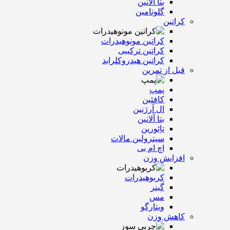
بتا آلانین
گلوتامین
کراتین
کراتین مونوهیدرات
کراتین ترکیبی
کراتین هیدروکلراید
قبل از تمرین
پمپ
کافئین
ال آرژنین
بتا آلانین
تاِئورین
سیترولین مالات
اچ ام بی
افزایش وزن
کربوهیدرات
گینر
مس
ویتارگو
کاهش وزن