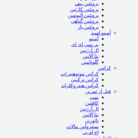
پروتئین بیف
پروتئین کازئین
پروتئین آلبومین
پروتئین گیاهی
پروتئین بار
آمینو اسید
آمینو
بی سی ای ای
ال آرژنین
بتا آلانین
گلوتامین
کراتین
کراتین مونوهیدرات
کراتین ترکیبی
کراتین هیدروکلراید
قبل از تمرین
پمپ
کافئین
ال آرژنین
بتا آلانین
تاِئورین
سیترولین مالات
اچ ام بی