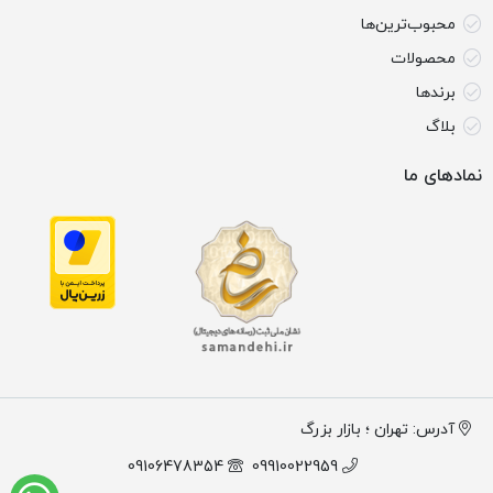
محبوب‌ترین‌ها
محصولات
برندها
بلاگ
نمادهای ما
آدرس: تهران ؛ بازار بزرگ
09106478354
09910022959