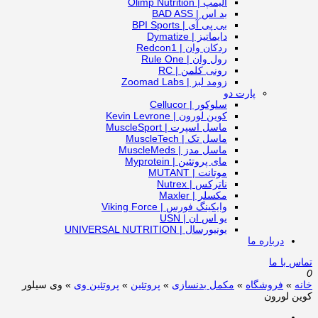
الیمپ | Olimp Nutrition
بد اس | BAD ASS
بی پی آی | BPI Sports
دایماتیز | Dymatize
ردکان وان | Redcon1
رول وان | Rule One
رونی کلمن | RC
زومد لبز | Zoomad Labs
پارت دو
سلوکور | Cellucor
کوین لورون | Kevin Levrone
ماسل اسپرت | MuscleSport
ماسل تک | MuscleTech
ماسل مدز | MuscleMeds
مای پروتئین | Myprotein
موتانت | MUTANT
ناترکس | Nutrex
مکسلر | Maxler
وایکینگ فورس | Viking Force
یو اس ان | USN
یونیورسال | UNIVERSAL NUTRITION
درباره ما
تماس با ما
0
خانه
»
فروشگاه
»
مکمل بدنسازی
»
پروتئین
»
پروتئین وی
»
وی سیلور
کوین لورون