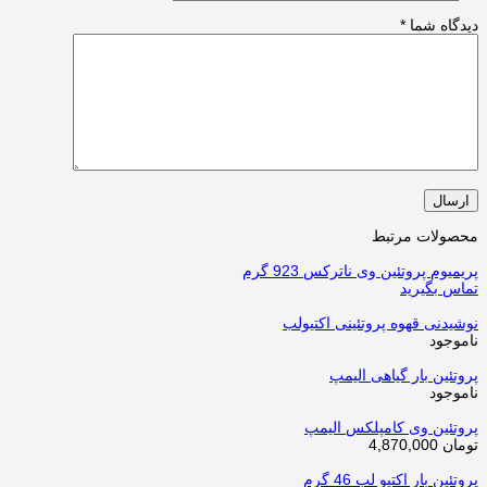
دیدگاه شما
*
محصولات مرتبط
پریمیوم پروتئین وی ناترکس 923 گرم
تماس بگیرید
نوشیدنی قهوه پروتئینی اکتیولب
ناموجود
پروتئین بار گیاهی الیمپ
ناموجود
پروتئین وی کامپلکس الیمپ
تومان
4,870,000
پروتئین بار اکتیو لب 46 گرم