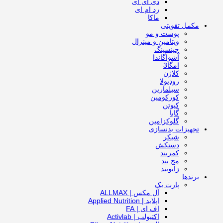
دی ای ای
زد ام ای
ماکا
مکمل تقویتی
پوست و مو
ویتامین و مینرال
جینسینگ
آشواگاندا
امگا3
کلاژن
رودیولا
سیلمارین
کورکومین
کیوتن
گابا
گلوکزامین
تجهیزات بدنسازی
شیکر
دستکش
کمربند
مچ بند
زانوبند
برندها
پارت یک
آل مکس | ALLMAX
اپلاید | Applied Nutrition
اف ای | FA
اکتیولب | Activlab