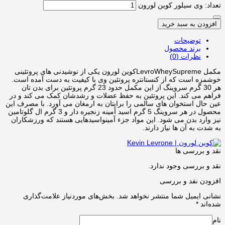
تعداد: وی سیلور کوین لورون
افزودن به سبد خرید
توضیحات
برند محصول
نظرات (0)
مکمل LevroWheySupremeکوین لورون یکی از نوشیدنی های پروتئینی
خوشمزه است که از کنستانتره پروتئین وی با کیفیت به دست آمده است.
هر 30 گرم سروینگ از این مکمل حدود 23 گرم پروتئین برای بدن تان
فراهم می کند. این پروتئین به حفظ عضلات و رشدشان کمک می کند و در
عین حال استخوان های سالمی را برایتان به ارمغان می آورد. با مصرف این
محصول در هر سروینگ 5 گرم اسید آمینه زنجیره دار و 3 گرم ال گلوتامین
نیز وارد بدن می شود. این مواد جزء آمینواسیدهایی هستند که ورزشکاران
به شدت به آن ها نیاز دارند.
نقد و بررسی ها
نقد و بررسی وجود ندارد.
افزودن نفد و بررسی
نشانی ایمیل شما منتشر نخواهد شد.
بخش‌های موردنیاز علامت‌گذاری
شده‌اند
*
نام