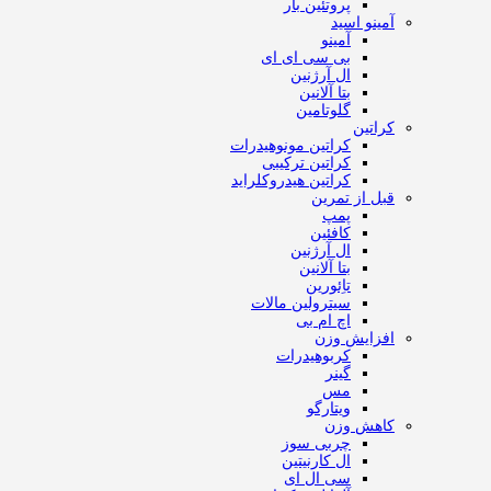
پروتئین بار
آمینو اسید
آمینو
بی سی ای ای
ال آرژنین
بتا آلانین
گلوتامین
کراتین
کراتین مونوهیدرات
کراتین ترکیبی
کراتین هیدروکلراید
قبل از تمرین
پمپ
کافئین
ال آرژنین
بتا آلانین
تاِئورین
سیترولین مالات
اچ ام بی
افزایش وزن
کربوهیدرات
گینر
مس
ویتارگو
کاهش وزن
چربی سوز
ال کارنیتین
سی ال ای