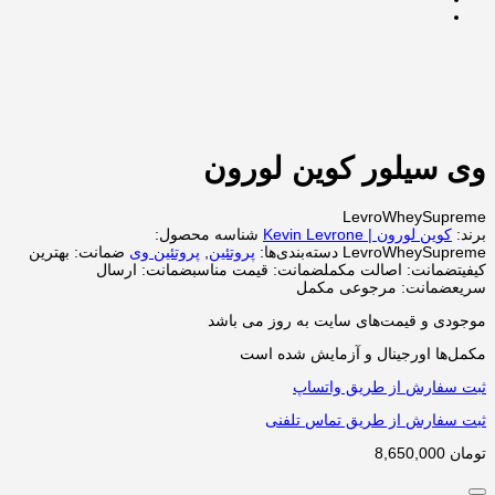
وی سیلور کوین لورون
LevroWheySupreme
برند:
کوین لورون | Kevin Levrone
شناسه محصول:
LevroWheySupreme
دسته‌بندی‌ها:
پروتئین
,
پروتئین وی
ضمانت:
بهترین
کیفیت
ضمانت:
اصالت مکمل
ضمانت:
قیمت مناسب
ضمانت:
ارسال
سریع
ضمانت:
مرجوعی مکمل
موجودی و قیمت‌های سایت به روز می باشد
مکمل‌ها اورجینال و آزمایش شده است
ثبت سفارش از طریق واتساپ
ثبت سفارش از طریق تماس تلفنی
تومان
8,650,000