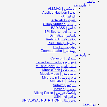
برندها
پارت یک
آل مکس | ALLMAX
اپلاید | Applied Nutrition
اف ای | FA
اکتیولب | Activlab
الیمپ | Olimp Nutrition
بد اس | BAD ASS
بی پی آی | BPI Sports
دایماتیز | Dymatize
ردکان وان | Redcon1
رول وان | Rule One
رونی کلمن | RC
زومد لبز | Zoomad Labs
پارت دو
سلوکور | Cellucor
کوین لورون | Kevin Levrone
ماسل اسپرت | MuscleSport
ماسل تک | MuscleTech
ماسل مدز | MuscleMeds
مای پروتئین | Myprotein
موتانت | MUTANT
ناترکس | Nutrex
مکسلر | Maxler
وایکینگ فورس | Viking Force
یو اس ان | USN
یونیورسال | UNIVERSAL NUTRITION
درباره ما