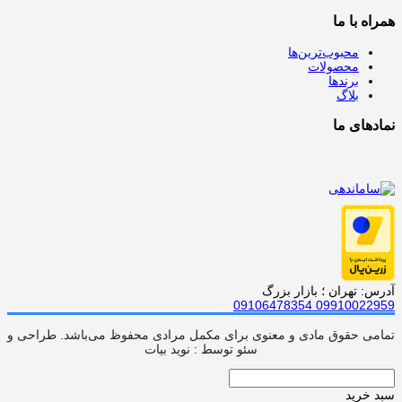
همراه با ما
محبوب‌ترین‌ها
محصولات
برندها
بلاگ
نمادهای ما
آدرس: تهران ؛ بازار بزرگ
09106478354
09910022959
تمامی حقوق مادی و معنوی برای مکمل مرادی محفوظ می‌باشد. طراحی و
سئو توسط : نوید بیات
سبد خرید