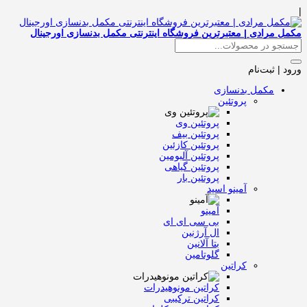
|
مکمل مرادی | معتبرترین فروشگاه اینترنتی مکمل بدنسازی اورجینال
ورود | ثبت‌نام
مکمل بدنسازی
پروتئین
پروتئین وی
پروتئین بیف
پروتئین کازئین
پروتئین آلبومین
پروتئین گیاهی
پروتئین بار
آمینو اسید
آمینو
بی سی ای ای
ال آرژنین
بتا آلانین
گلوتامین
کراتین
کراتین مونوهیدرات
کراتین ترکیبی