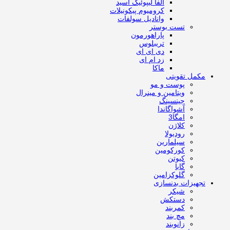
آلفا لیپوئیک اسید
کرومیوم پیکونیلات
وانادیل سولفات
تست بوستر
پاراهورمون
تریبلوس
دی ای ای
زد ام ای
ماکا
مکمل تقویتی
پوست و مو
ویتامین و مینرال
جینسینگ
آشواگاندا
امگا3
کلاژن
رودیولا
سیلمارین
کورکومین
کیوتن
گابا
گلوکزامین
تجهیزات بدنسازی
شیکر
دستکش
کمربند
مچ بند
زانوبند