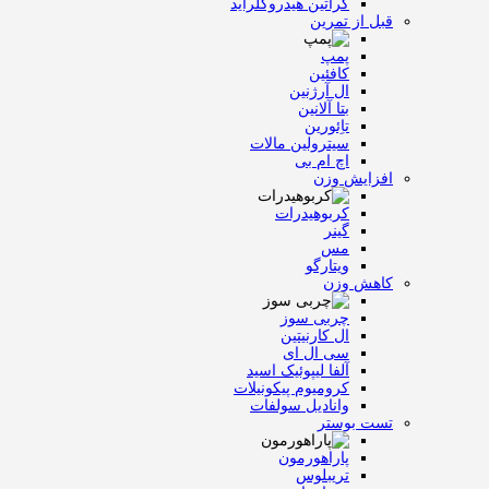
کراتین هیدروکلراید
قبل از تمرین
پمپ
کافئین
ال آرژنین
بتا آلانین
تاِئورین
سیترولین مالات
اچ ام بی
افزایش وزن
کربوهیدرات
گینر
مس
ویتارگو
کاهش وزن
چربی سوز
ال کارنیتین
سی ال ای
آلفا لیپوئیک اسید
کرومیوم پیکونیلات
وانادیل سولفات
تست بوستر
پاراهورمون
تریبلوس