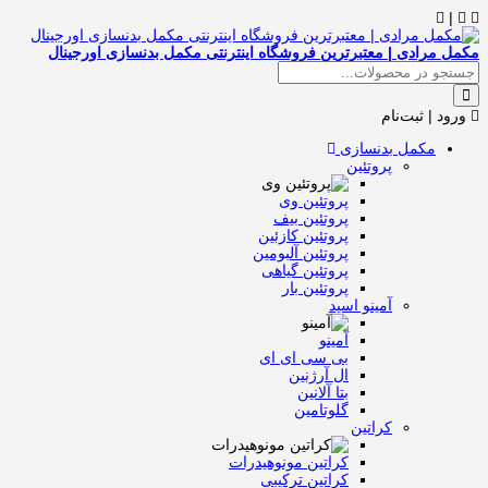
|
مکمل مرادی | معتبرترین فروشگاه اینترنتی مکمل بدنسازی اورجینال
ورود | ثبت‌نام
مکمل بدنسازی
پروتئین
پروتئین وی
پروتئین بیف
پروتئین کازئین
پروتئین آلبومین
پروتئین گیاهی
پروتئین بار
آمینو اسید
آمینو
بی سی ای ای
ال آرژنین
بتا آلانین
گلوتامین
کراتین
کراتین مونوهیدرات
کراتین ترکیبی