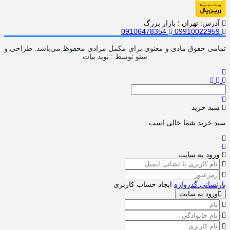
آدرس: تهران ؛ بازار بزرگ
09106478354
09910022959
تمامی حقوق مادی و معنوی برای مکمل مرادی محفوظ می‌باشد. طراحی و
سئو توسط : نوید بیات
سبد خرید
سبد خرید شما خالی است.
ورود به سایت
بازنشانی گذرواژه
ایجاد حساب کاربری
ورود به سایت