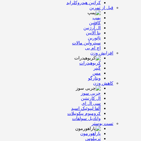
کراتین هیدروکلراید
قبل از تمرین
پمپ
کافئین
ال آرژنین
بتا آلانین
تاِئورین
سیترولین مالات
اچ ام بی
افزایش وزن
کربوهیدرات
گینر
مس
ویتارگو
کاهش وزن
چربی سوز
ال کارنیتین
سی ال ای
آلفا لیپوئیک اسید
کرومیوم پیکونیلات
وانادیل سولفات
تست بوستر
پاراهورمون
تریبلوس