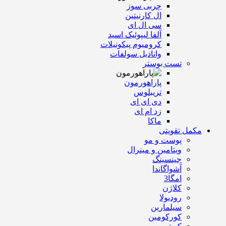
چربی سوز
ال کارنیتین
سی ال ای
آلفا لیپوئیک اسید
کرومیوم پیکونیلات
وانادیل سولفات
تست بوستر
پاراهورمون
تریبلوس
دی ای ای
زد ام ای
ماکا
مکمل تقویتی
پوست و مو
ویتامین و مینرال
جینسینگ
آشواگاندا
امگا3
کلاژن
رودیولا
سیلمارین
کورکومین