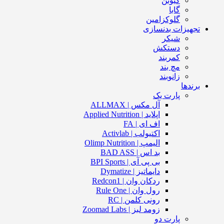
کیوتن
گابا
گلوکزامین
تجهیزات بدنسازی
شیکر
دستکش
کمربند
مچ بند
زانوبند
برندها
پارت یک
آل مکس | ALLMAX
اپلاید | Applied Nutrition
اف ای | FA
اکتیولب | Activlab
الیمپ | Olimp Nutrition
بد اس | BAD ASS
بی پی آی | BPI Sports
دایماتیز | Dymatize
ردکان وان | Redcon1
رول وان | Rule One
رونی کلمن | RC
زومد لبز | Zoomad Labs
پارت دو