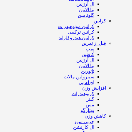
ال آرژنین
بتا آلانین
گلوتامین
کراتین
کراتین مونوهیدرات
کراتین ترکیبی
کراتین هیدروکلراید
قبل از تمرین
پمپ
کافئین
ال آرژنین
بتا آلانین
تاِئورین
سیترولین مالات
اچ ام بی
افزایش وزن
کربوهیدرات
گینر
مس
ویتارگو
کاهش وزن
چربی سوز
ال کارنیتین