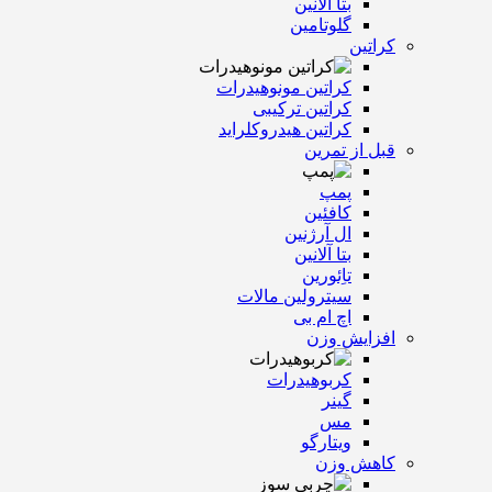
بتا آلانین
گلوتامین
کراتین
کراتین مونوهیدرات
کراتین ترکیبی
کراتین هیدروکلراید
قبل از تمرین
پمپ
کافئین
ال آرژنین
بتا آلانین
تاِئورین
سیترولین مالات
اچ ام بی
افزایش وزن
کربوهیدرات
گینر
مس
ویتارگو
کاهش وزن