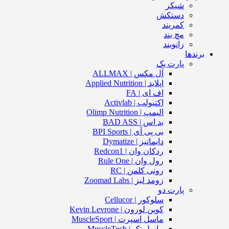
شیکر
دستکش
کمربند
مچ بند
زانوبند
برندها
پارت یک
آل مکس | ALLMAX
اپلاید | Applied Nutrition
اف ای | FA
اکتیولب | Activlab
الیمپ | Olimp Nutrition
بد اس | BAD ASS
بی پی آی | BPI Sports
دایماتیز | Dymatize
ردکان وان | Redcon1
رول وان | Rule One
رونی کلمن | RC
زومد لبز | Zoomad Labs
پارت دو
سلوکور | Cellucor
کوین لورون | Kevin Levrone
ماسل اسپرت | MuscleSport
ماسل تک | MuscleTech