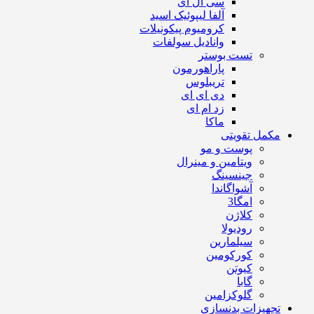
سی ال ای
آلفا لیپوئیک اسید
کرومیوم پیکونیلات
وانادیل سولفات
تست بوستر
پاراهورمون
تریبلوس
دی ای ای
زد ام ای
ماکا
مکمل تقویتی
پوست و مو
ویتامین و مینرال
جینسینگ
آشواگاندا
امگا3
کلاژن
رودیولا
سیلمارین
کورکومین
کیوتن
گابا
گلوکزامین
تجهیزات بدنسازی