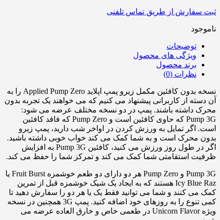
ثبت سفارش از طریق تماس تلفنی
ناموجود
توضیحات
ویژگی های محصول
برند محصول
نظرات (0)
نسخه بدون کافئین مکمل زیرو پمپ اپلاید Applied Pump Zero را به
آن دسته از کاربرانی پیشنهاد می کنیم که می خواهند یک تجربه بدون
محرک داشته باشند. پمپ در دو نسخه مختلف عرضه می شود:
Pump 3G که حاوی کافئین است و Pump Zero که فاقد کافئین
است. اگر تمایل به ورزش کردن در اواخر شب دارید، پمپ زیرو
بدون محرک است و به شما کمک می کند خواب خوبی داشته باشید.
اگر در طول روز ورزش می کنید، کافئین Pump 3G به افزایش
ظرفیت استقامتی شما کمک می کند و تمرکز شما را حفظ می کند.
Pump 3G و Pump Zero هر دو دارای دو طعم خوشمزه Fruit Burst یا
Icy Blue Raz هستند که به ایجاد یک شیک خوشمزه قبل از تمرین
کمک می کنند و شما می توانید فقط یک یا هر دو را سفارش دهید تا
کمی تنوع را به روزهای خود اضافه کنید. پمپ 3G همچنین در نسخه
ویژه Unicorn Flavor در طعمی خاص و خارق العاده عرضه می