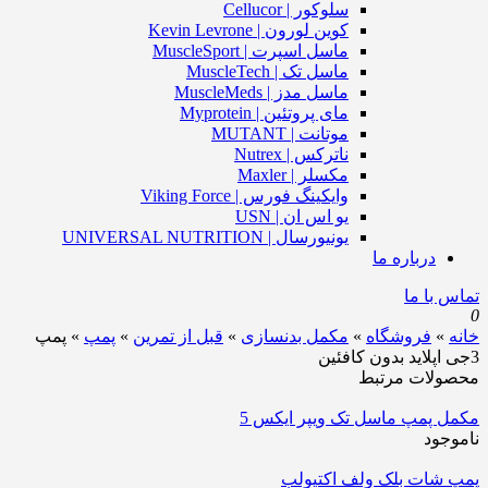
سلوکور | Cellucor
کوین لورون | Kevin Levrone
ماسل اسپرت | MuscleSport
ماسل تک | MuscleTech
ماسل مدز | MuscleMeds
مای پروتئین | Myprotein
موتانت | MUTANT
ناترکس | Nutrex
مکسلر | Maxler
وایکینگ فورس | Viking Force
یو اس ان | USN
یونیورسال | UNIVERSAL NUTRITION
درباره ما
تماس با ما
0
خانه
»
فروشگاه
»
مکمل بدنسازی
»
قبل از تمرین
»
پمپ
»
پمپ
3جی اپلاید بدون کافئین
محصولات مرتبط
مکمل پمپ ماسل تک ویپر ایکس 5
ناموجود
پمپ شات بلک ولف اکتیولب