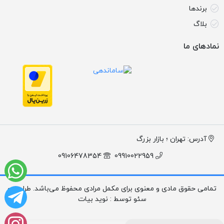
برندها
بلاگ
نمادهای ما
آدرس: تهران ؛ بازار بزرگ
09106478354
09910022959
تمامی حقوق مادی و معنوی برای مکمل مرادی محفوظ می‌باشد. طراحی و
سئو توسط : نوید بیات