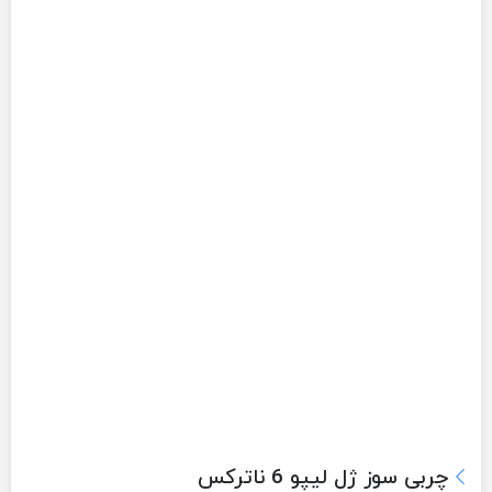
چربی سوز ژل لیپو 6 ناترکس