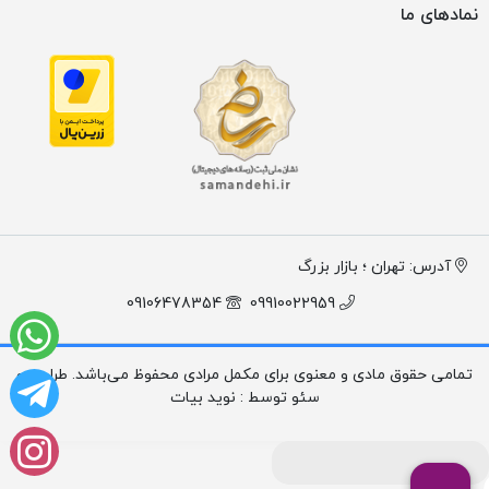
نمادهای ما
آدرس: تهران ؛ بازار بزرگ
09106478354
09910022959
تمامی حقوق مادی و معنوی برای مکمل مرادی محفوظ می‌باشد. طراحی و
سئو توسط : نوید بیات